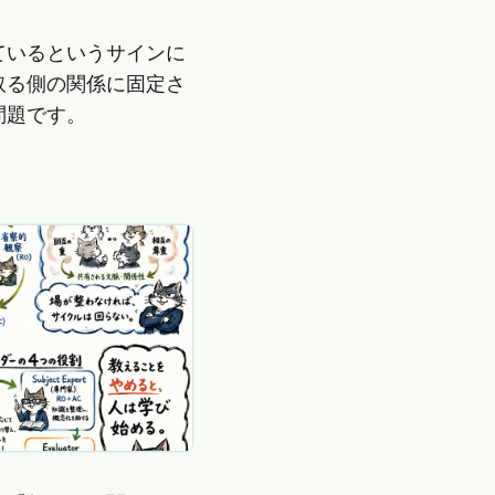
ているというサインに
取る側の関係に固定さ
問題です。