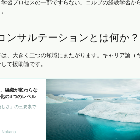
、学習プロセスの一部ですらない。コルブの経験学習か
す。
コンサルテーションとは何か？
事は、大きく三つの領域にまたがります。キャリア論（
そして援助論です。
、組織が変わらな
化の3つのレベル
楽しさ」の三要素で
。
i Nakano