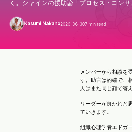
く。シャインの援助論「プロセス・コンサ
Kasumi Nakano
2026-06-30
7 min read
メンバーから相談を
す。助言は的確で、
人はまた同じ顔で答
リーダーが良かれと
ていきます。
組織心理学者エドガ