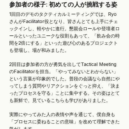
参加者の様子: 初めての人が挑戦する姿
1回目のデモのタクティカルミーティングでは、Ryo
さんがFacilitator役となり、皆さんとても上手にチェ
ックインし、軽やかに進行。懇親会ロールや登壇者ロ
ールといったユニークな役割もあって、「飲み会の時
間を2倍にする」といった遊び心のあるプロジェクト
も登場し、場が和みました。
2回目は参加者の方が勇気を出してTactical Meeting
のFacilitatorを担当。「やってみないとわからない」
という言葉が印象的でした。普段の会議なら自然にや
ってしまう質問やリアクションをぐっと抑え、「決ま
ったプロセスを守る」ことに集中する。その姿はとて
も新鮮で、見ているこちらも学びがありました。
実際にやってみた人の表情や声を通じて、僕自身も
「プロセスに委ねることの意味」を改めて理解できた
気がします。