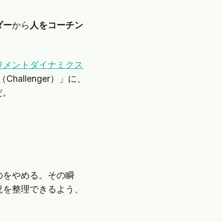
ダー
から
人をコーチン
ワメントダイナミクス
allenger）」に、
だ。
のをやめる。その瞬
況を整理できるよう、