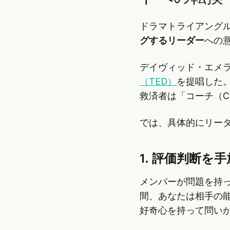
ドラマトライアング
グするリーダー
への
デイヴィッド・エメ
（TED）
を提唱した。犠
救済者は「コーチ（C
では、具体的にリー
1. 評価判断を
メンバーが問題を持
間、あなたは相手の
好奇心を持って問い