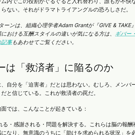
ーム内でこの役割がぐるぐると入れ替わり、誰もが不快
まらない。それがドラマトライアングルの恐ろしさだ。
ンは、組織心理学者Adam Grantが『GIVE & TA
場における互酬スタイルの違いが気になる方は、
ギバー
の記事
もあわせてご覧ください。
ーは「救済者」に陥るのか
は、自分を「迫害者」だとは思わない。むしろ、メンバ
」だと信じている。これが救済者の罠だ。
内面では、こんなことが起きている：
れる・感謝される・問題を解決する。これらは脳の報酬
感になり、無意識のうちに「助けを求められる状況」を