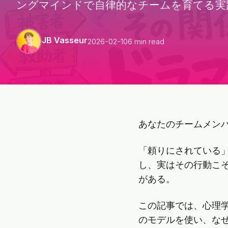
ングマインドで自律的なチームを育てる実
JB Vasseur
2026-02-10
6 min read
あなたのチームメン
「頼りにされている
し、実はその行動こ
がある。
この記事では、心理学
のモデルを使い、な