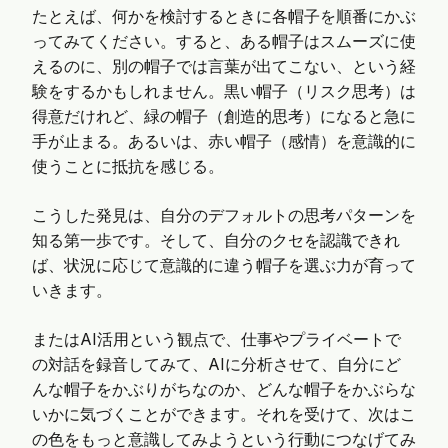
たとえば、何かを検討するときに各帽子を順番にかぶ
ってみてください。すると、ある帽子はスムーズに使
えるのに、別の帽子では言葉が出てこない、という経
験をするかもしれません。黒い帽子（リスク思考）は
得意だけれど、緑の帽子（創造的思考）になると急に
手が止まる。あるいは、赤い帽子（感情）を意識的に
使うことに抵抗を感じる。
こうした発見は、自分のデフォルトの思考パターンを
知る第一歩です。そして、自分のクセを認識できれ
ば、状況に応じて意識的に違う帽子を選ぶ力が育って
いきます。
またはAI活用という観点で、仕事やプライベートで
の対話を録音してみて、AIに分析させて、自分にど
んな帽子をかぶりがちなのか、どんな帽子をかぶらな
いかに気づくことができます。それを受けて、次はこ
の色をもっと意識してみようという行動につなげてみ