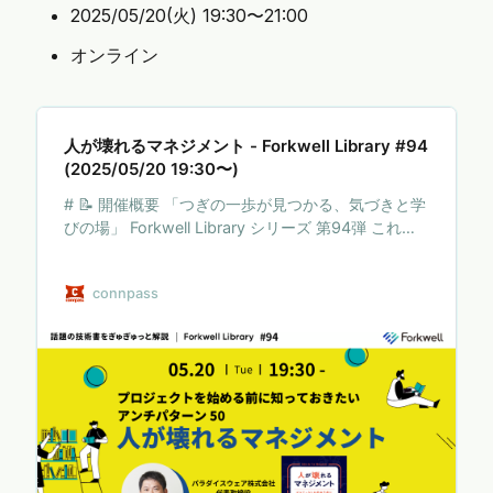
2025/05/20(火) 19:30〜21:00
オンライン
人が壊れるマネジメント - Forkwell Library #94
(2025/05/20 19:30〜)
# 📝 開催概要 「つぎの一歩が見つかる、気づきと学
びの場」 Forkwell Library シリーズ 第94弾 これま
で Forkwell のイベントで登壇されたエキスパートの
方々は、先達が記した書籍から「気づき」を得て実
connpass
践し、振り返り、再現性のある「学び」として身に
付けていく中で、実績を築いてこられました。 しか
し、日々限られた時間の中で知識や情報をアップデ
ートし続けるのはそう簡単ではありません。
Forkwell Library では、著者・訳者・実践者らを登
壇者として招き、そんな思いを抱えた開発者の皆さ
まが「学びのきっかけ」を得られる勉強会を目指し
ます。 第94回…