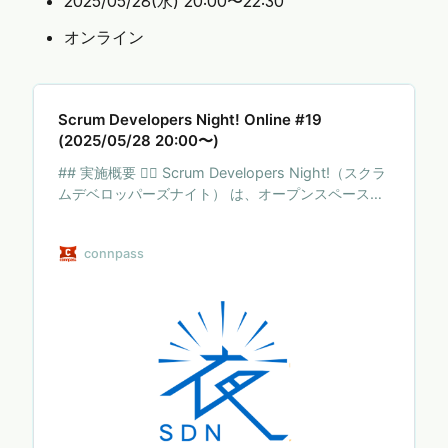
2025/05/28(水) 20:00〜22:30
オンライン
Scrum Developers Night! Online #19
(2025/05/28 20:00〜)
## 実施概要 💁‍♀️ Scrum Developers Night!（スクラ
ムデベロッパーズナイト） は、オープンスペーステ
クノロジー（※）で運営される、Scrumに取り組んで
いる（取り組もうとしてる）Developer向けのイベ
connpass
ントです！ 参加者同士のディスカッションを通じ
て、スクラムを実践する上で「技術的プラクティ
ス」や「変化に強い設計」をどのように考えるか
等、現場でぶつかった課題や疑問に対して解決のヒ
ントを得ることを目的としています。 ### テーマの
例 以下、参考として過去のテーマをあげさせて頂き
ます。 * 人の入れ替わりが激しいとベロシティの意
味が薄くなる…