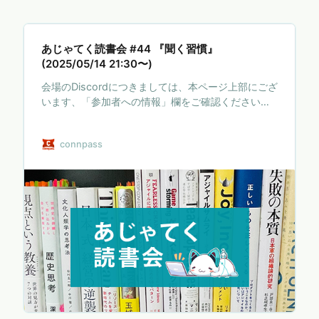
あじゃてく読書会 #44 『聞く習慣』
(2025/05/14 21:30〜)
会場のDiscordにつきましては、本ページ上部にござ
います、「参加者への情報」欄をご確認ください。
# あじゃてく読書会 本が好きな人、あつまれー！！
誰かの好きな本やおすすめな本を 毎月一冊ピックア
connpass
ップして、ワイワイ語る会です。 詳しくはnoteもご
一読ください：
https://note.com/project_j_k/n/n8c4bfc124ac2?
magazine_key=me63a48ec5a33 # 課題図書 ##
『聞く習慣』 書籍の詳細はこちら
https://book.cm-
marketing.jp/books/9784295408239/ * * *…