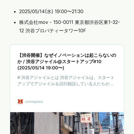
2025/05/14(水) 19:00〜21:30
株式会社mov - 150-0011 東京都渋谷区東1-32-
12 渋谷プロパティータワー10F
【渋谷開催】なぜイノベーションは起こらないの
か / 渋谷アジャイル@スタートアップ#10
(2025/05/14 19:00〜)
# 渋谷アジャイルとは 渋谷アジャイルは、スタート
アップでアジャイルを試行錯誤している人たちが
各々の関心を持ち寄り対話・議論する実践型のコミ
ュニティです(参考ブログ記事)。毎月第2水曜日を基
connpass
準にミートアップを開催しています。 会はOST(全員
参加型コンテンツ: 後述)を軸に進行しており、スタ
ートアップのリアルな現場からアジャイルコミュニ
ティを盛り上げることを目指しています。 スタート
アップは不確実なものを取り扱う性質上、アジャイ
ルとの親和性は高いと考えられます。しかし現実に