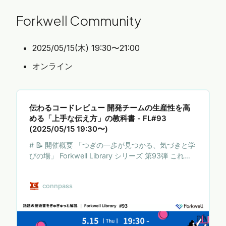
Forkwell Community
2025/05/15(木) 19:30〜21:00
オンライン
伝わるコードレビュー 開発チームの生産性を高
める「上手な伝え方」の教科書 - FL#93
(2025/05/15 19:30〜)
# 📝 開催概要 「つぎの一歩が見つかる、気づきと学
びの場」 Forkwell Library シリーズ 第93弾 これま
で Forkwell のイベントで登壇されたエキスパートの
方々は、先達が記した書籍から「気づき」を得て実
connpass
践し、振り返り、再現性のある「学び」として身に
付けていく中で、実績を築いてこられました。 しか
し、日々限られた時間の中で知識や情報をアップデ
ートし続けるのはそう簡単ではありません。