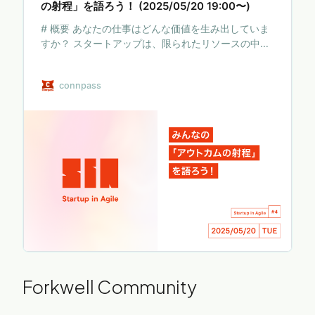
の射程」を語ろう！ (2025/05/20 19:00〜)
# 概要 あなたの仕事はどんな価値を生み出していま
すか？ スタートアップは、限られたリソースの中で
明確な価値を生み出し続けなければ簡単に消えてし
まいます。あなたは今日も、プロダクトに、チーム
connpass
に、事業に、会社に価値を生む、と信じたことに取
り組んでいることでしょう。 我々が生み出すアウト
カムには、それぞれの射程があります。 * 時間軸: 短
期で成果を出せることに集中すべきか、長期の価値
創出を目指すべきか * 領域: プロダクト開発、ユーザ
ー獲得、開発プロセスの改善、組織構築のどこに注
力すべきか * ... さらには、スタートアップの成長
や、事業・チームの状況に応じて「ア…
Forkwell Community