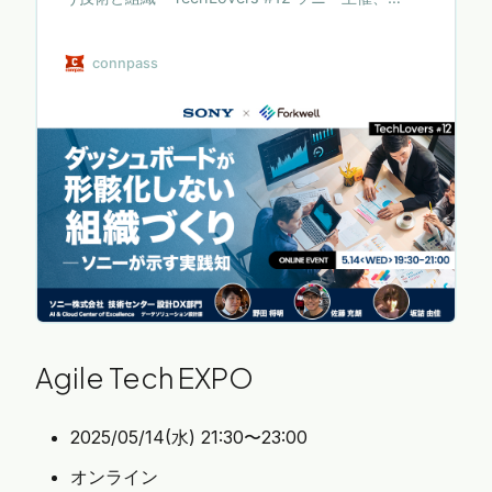
Forkwell共催で技術が好きな人たちのための勉強会
をシリーズ開催していきます。 第12回目の今回は
connpass
「データ民主化を阻む壁をどう越えるか」をテーマ
にした勉強会を開催します。 Tableau を中核に据
え、「誰もが意思決定に使えるダッシュボード文
化」を根付かせてきたソニーの事例をもとに、あり
がちな課題とその具体的な解決アプローチを共有し
ます。 ソニー株式会社 技術センター 設計DX部門 AI
& Cloud Center of Excellence データソ…
Agile Tech EXPO
2025/05/14(水) 21:30〜23:00
オンライン