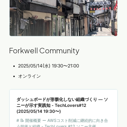
は、チームや会社、事業の状況が目まぐるしく変わ
るスタートアップならではの悩みも多く見られま
す。 * チー…
Forkwell Community
2025/05/14(水) 19:30〜21:00
オンライン
ダッシュボードが形骸化しない組織づくり ― ソ
ニーが示す実践知 - TechLovers#12
(2025/05/14 19:30〜)
# 📝 開催概要 ー AWSコスト削減に継続的に向き合
う技術と組織 - TechLovers #12 ソニー主催、