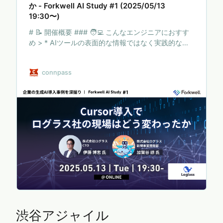
か - Forkwell AI Study #1 (2025/05/13
19:30〜)
# 📝 開催概要 ### 🧑‍💻 こんなエンジニアにおすす
め > * AIツールの表面的な情報ではなく実践的な事
例を知りたい方 > * 生成AIの業務への導入を積極的
に取り組んでいる企業を知りたい方 > * AI時代のエ
connpass
ンジニアのキャリア戦略を知りたい方 > > ## 「企業
の生成AI導入事例を深掘り」 Forkwell AI Study シ
リーズ 生成AIの可能性を実務で最大限に引き出すた
めのイベントシリーズです。 シリーズを通して生成
AIツールやAIエージェント、およびその周辺技術に
フォーカスします。 （ ChatGPT, Claude,
Gemini,Cur…
渋谷アジャイル