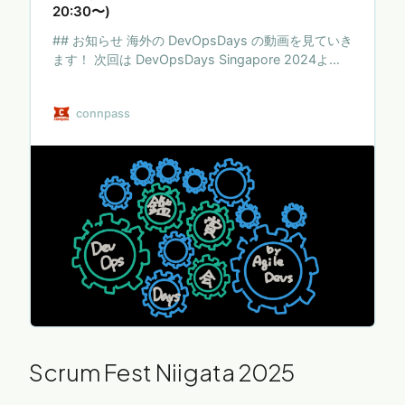
20:30〜)
## お知らせ 海外の DevOpsDays の動画を見ていき
ます！ 次回は DevOpsDays Singapore 2024よ
り、以下を鑑賞予定です。 Engineering Platforms
Evolved 講演概要はこちらから
connpass
https://devopsdays.org/events/2024-
singapore/program/scott-shaw DevOpsDays
Singapore 2024 のプレイリストはこちらから
https://www.youtube.com/playlist?
list=PLpWsyYqY_ehmQrNDxU4p1SO56N…
Scrum Fest Niigata 2025