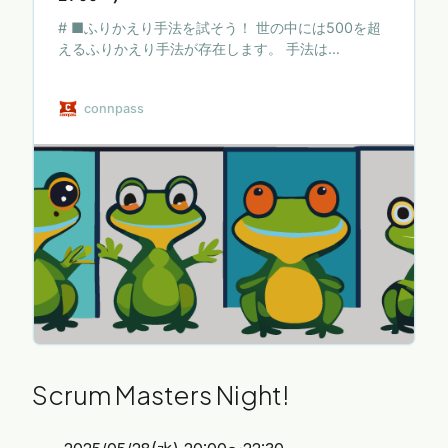
# ■ふりかえり手法を試そう！ 世の中には500を超
えるふりかえり手法が存在します。 手法は
「HOW」でしかないものの、手法をたくさん知るこ
とで得られるものもたくさんあります。 * 新しい手
connpass
法をためそうにも現場でいきなり投入するのは怖い
* 面白そうな手法だけどやってみるシチュエーショ
ンが浮かばない そんな手法たちを、この場で試して
やってみましょう。 みんながやりたい手法、お待ち
しています。 # ■ 参加対象者 ふりかえりに興味があ
る方ならどなたでも大歓迎！ * ふりかえりに興味が
ある人 * ふりかえりの奥深さを知りたい人 * ふりか
えりに関する…
Scrum Masters Night!