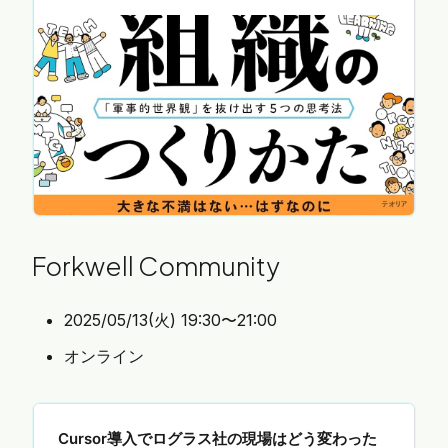
ー、人材育成や経営企画を担当される方など、組織
変革を推進する方全てを対象にしています。 # 本読
み会の内容 「冒険する組織のつくりかた」の本読み
会を開催します！
https://www.amazon.co.jp/dp/4799331175 参加
条件は、事前に「冒険する組織のつくりかた」をご
購入いただくことです。 ただし、書籍をお持ちでな
い方で…
Forkwell Community
2025/05/13(火) 19:30〜21:00
オンライン
Cursor導入でログラス社の現場はどう変わった