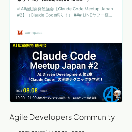
# AI駆動開発勉強会【Claude Code Meetup Japan
#2】（Claude Code祭り！） ### LINEヤフー様に
て会場を追加確保いただき、現地参加枠を200人
→300人に拡大しました。 ## AI Driven
connpass
Development 第2章 「Claude Code」の実践テクニ
ックを学ぶ！！ 生成AI・LLMの登場からGitHub
Copilot, Cursorをはじめとする開発ツールの登場に
より、コード生成・自動補完のみならず、要件整
理、UIデザイン、設計、テスト作成、ドキュメント
作成においてもAIを駆使する新たな開発スタイルが
生まれつつありま…
Agile Developers Community