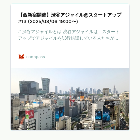
【西新宿開催】渋谷アジャイル@スタートアップ
#13 (2025/08/06 19:00〜)
# 渋谷アジャイルとは 渋谷アジャイルは、スタート
アップでアジャイルを試行錯誤している人たちが
各々の関心を持ち寄り対話・議論する実践型のコミ
ュニティです。毎月第2水曜日にミートアップを開催
connpass
しています。 会はOST(全員参加型コンテンツ: 後述)
を軸に進行しており、スタートアップのリアルな現
場からアジャイルコミュニティを盛り上げることを
目指しています。 スタートアップは不確実なものを
取り扱う性質上、アジャイルとの親和性は高いと考
えられます。しかし現実には、チームや会社、事業
の状況が目まぐるしく変わるスタートアップならで
はの悩みも多く見られます。 * チームが拡大してい
るが、カウ…