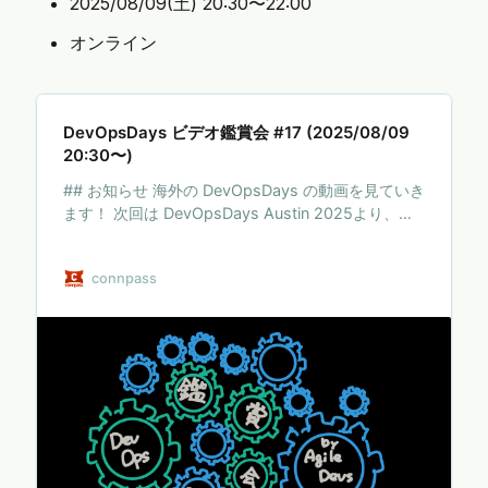
2025/08/09(土) 20:30〜22:00
オンライン
DevOpsDays ビデオ鑑賞会 #17 (2025/08/09
20:30〜)
## お知らせ 海外の DevOpsDays の動画を見ていき
ます！ 次回は DevOpsDays Austin 2025より、以
下を鑑賞予定です。 Egoless Engineering - Dan
McKinley 講演概要はこちらから
connpass
https://talks.devopsdays.org/devopsdays-
austin-2025/talk/MY8CMP/ DevOpsDays Ausitin
2025 のプレイリストはこちらから
https://www.youtube.com/playlist?
list=PLCDSC2XitciWmctpUkibCYzBu…