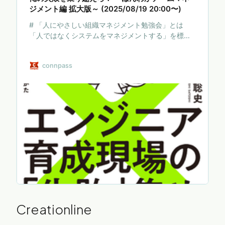
ジメント編 拡大版～ (2025/08/19 20:00〜)
# 「人にやさしい組織マネジメント勉強会」とは
「人ではなくシステムをマネジメントする」を標語
に、組織マネジメントの在り方について学ぶ勉強会
です。 経営層を含む組織のマネージャー、プロジェ
connpass
クトマネージャー、リーダー、チームのメンバー、
人材育成や経営企画を担当される方など、組織変革
を推進する方全てを対象にしています。 # 講演概要
若手技術者の離職やモチベーションの低下は、リー
ダーにとって大きな悩みの種です。 そんな育成に悩
むリーダーの皆様に、良いソフトウェアチームを支
える6要素（目標、役割、オープン、学び、安心、特
別感）を基にした、チームマネジメントや人材育成
に必要なエッセンスを…
Creationline