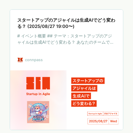
スタートアップのアジャイルは生成AIでどう変わ
る？ (2025/08/27 19:00〜)
# イベント概要 ## テーマ：スタートアップのアジ
ャイルは生成AIでどう変わる？ あなたのチームで
は、生成AIとどう向き合っていますか？ 「便利なツ
ールは増えたけど、開発プロセスが本当に良くなっ
connpass
たか実感がない」 「AIに任せられることと、人間が
やるべき本質的な仕事の違いはどこにあるのだろ
う？」 変化の速い市場で生き残るスタートアップだ
からこそ、アジャイル開発に生成AIを最適に組み込
み、価値を届け続けることが求められます。 しか
し、多くのチームが手探りの状態でいるかもしれま
せん。 生成AIは、単なる作業の効率化ツールではな
く、アジャイル開発のあり方そのものを再定義し、
私…