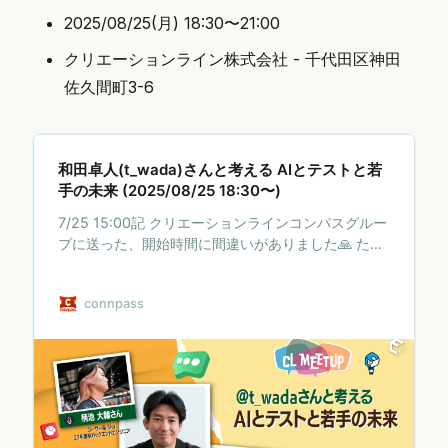
2025/08/25(月) 18:30〜21:00
クリエーションライン株式会社 - 千代田区神田
佐久間町3-6
和田卓人(t_wada)さんと考える AIとテストと若
手の未来 (2025/08/25 18:30〜)
7/25 15:00記 クリエーションラインコンパスグルー
プに送った、開始時間に間違いがありました🙏 ただ
しくは、8/25(月)18:30-21:00です。どうぞよろし
くお願いします ## 現地参加はU35限定！ ## 若手
connpass
エンジニア必見：和田卓人さん(t_wada)と考える AI
とテストと若手の未来 ## この企画は、20卒のクリ
エーションラインエンジニア・山本 烈也さんの発案
から始まりました。 プロジェクトで自動テストの推
進を行っていて、業務以外でもTDDや設計について
積極的に学習している、れつさんが「TDDでのソフ
トウェア設計がうまくなるためにはどうすれ…