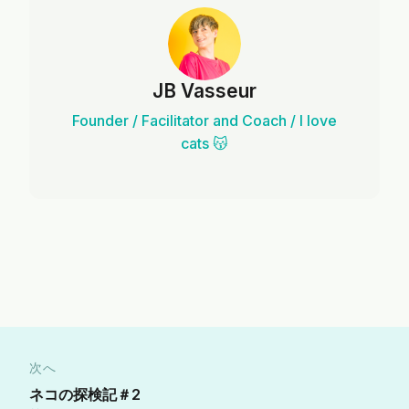
JB Vasseur
Founder / Facilitator and Coach / I love
cats 😽
次へ
ネコの探検記＃2